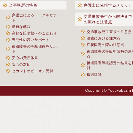
当事務所の特色
弁護士に依頼するメリット
弁護士によるトータルサポー
交通事故発生から解決まで
ト
の流れと注意点
迅速な解決
交通事故発生直後の注意点
高額な賠償額へのこだわり
治療における注意点
専門性の高いサポート
症状固定の際の注意点
後遺障害の等級獲得をサポー
ト
後遺障害の等級申請時の注
点
安心の費用体系
後遺障害等級認定の結果を
安心の対応
討
セカンドオピニオン受付
損害計算
Copyright © Yodoyabashi 